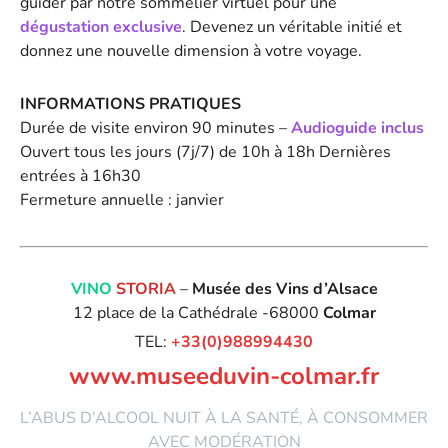
guider par notre sommelier virtuel pour une
dégustation exclusive
. Devenez un véritable initié et
donnez une nouvelle dimension à votre voyage.
INFORMATIONS PRATIQUES
Durée de visite environ 90 minutes –
Audioguide inclus
Ouvert tous les jours (7j/7) de 10h à 18h Dernières
entrées à 16h30
Fermeture annuelle : janvier
…
.
VINO
STORIA
–
Musée des Vins d’Alsace
12 place de la Cathédrale -68000
Colmar
TEL:
+33(0)988994430
www.museeduvin-colmar.fr
L’ABUS D’ALCOOL NUIT À LA SANTÉ, À CONSOMMER
AVEC MODÉRATION