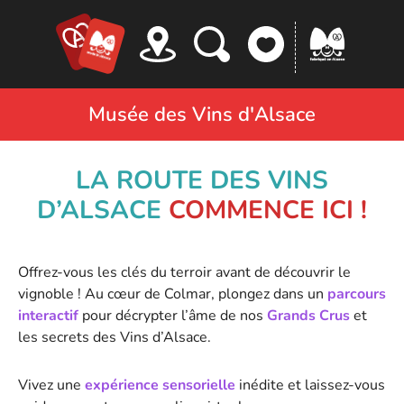
Panneau de gestion des cookies
Musée des Vins d'Alsace
LA ROUTE DES VINS
D’ALSACE
COMMENCE ICI !
Offrez-vous les clés du terroir avant de découvrir le
vignoble ! Au cœur de Colmar, plongez dans un
parcours
interactif
pour décrypter l’âme de nos
Grands Crus
et
les secrets des Vins d’Alsace.
Vivez une
expérience sensorielle
inédite et laissez-vous